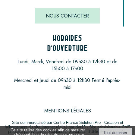
NOUS CONTACTER
HORAIRES
D'OUVERTURE
Lundi, Mardi, Vendredi de 09h30 à 12h30 et de
15h00 à 17h00
Mercredi et Jeudi de 09h30 à 12h30 Fermé l'après-
midi
MENTIONS LÉGALES
Site commercialisé par Centre France Solution Pro
-
Création et
hébergement du site Internet réalisé par Net15
-
Site administrable CMS
Ce site utilise des cookies afin de mesurer
propulsé par WebSee
-
Conditions Générales d'Utilisation
-
Gérer les
la fréquentation du site, de vous proposer